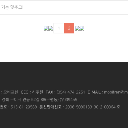
0 기능 맞추고!
1
2
 :
모비프렌
CEO :
허주원
FAX :
(054)-474-2251
E-MAIL :
mobifren@mo
:
경북 구미시 인동 52길 88(구평동) (우)39445
번호 :
513-81-29588
통신판매신고 :
2006-5080133-30-2-00064 호​