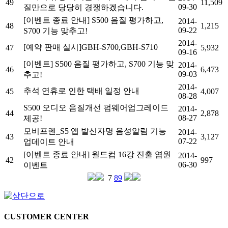
49
11,509
09-30
질만으로 당당히 경쟁하겠습니다.
[이벤트 종료 안내] S500 음질 평가하고,
2014-
48
1,215
09-22
S700 기능 맞추고!
2014-
[예약 판매 실시]GBH-S700,GBH-S710
47
5,932
09-16
[이벤트] S500 음질 평가하고, S700 기능 맞
2014-
46
6,473
09-03
추고!
2014-
추석 연휴로 인한 택배 일정 안내
45
4,007
08-28
S500 오디오 음질개선 펌웨어업그레이드
2014-
44
2,878
08-27
제공!
모비프렌_S5 앱 발신자명 음성알림 기능
2014-
43
3,127
07-22
업데이트 안내
[이벤트 종료 안내] 월드컵 16강 진출 염원
2014-
42
997
06-30
이벤트
7
8
9
CUSTOMER CENTER