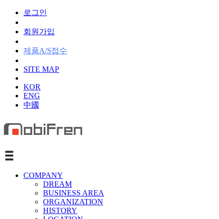
로그인
회원가입
제품A/S접수
SITE MAP
KOR
ENG
中國
COMPANY
DREAM
BUSINESS AREA
ORGANIZATION
HISTORY