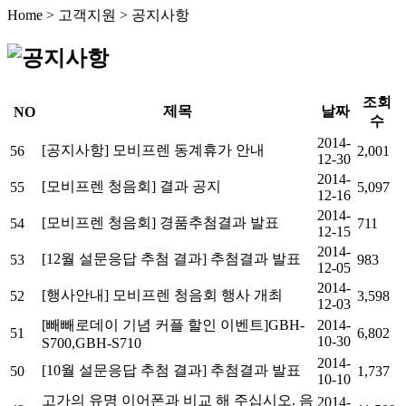
Home > 고객지원 > 공지사항
조회
제목
날짜
NO
수
2014-
[공지사항] 모비프렌 동계휴가 안내
56
2,001
12-30
2014-
[모비프렌 청음회] 결과 공지
55
5,097
12-16
2014-
[모비프렌 청음회] 경품추첨결과 발표
54
711
12-15
2014-
[12월 설문응답 추첨 결과] 추첨결과 발표
53
983
12-05
2014-
[행사안내] 모비프렌 청음회 행사 개최
52
3,598
12-03
[빼빼로데이 기념 커플 할인 이벤트]GBH-
2014-
51
6,802
10-30
S700,GBH-S710
2014-
[10월 설문응답 추첨 결과] 추첨결과 발표
50
1,737
10-10
고가의 유명 이어폰과 비교 해 주십시오. 음
2014-