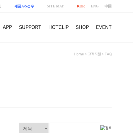
입
제품A/S접수
SITE MAP
KOR
ENG
中國
APP
SUPPORT
HOTCLIP
SHOP
EVENT
Home > 고객지원 > FAQ