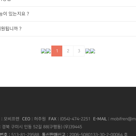
기능이 있는지요 ?
 지원됩니까 ?
1
2
3
 :
모비프렌
CEO :
허주원
FAX :
(054)-474-2251
E-MAIL :
mobifren@mo
:
경북 구미시 인동 52길 88(구평동) (우)39445
번호 :
513-81-29588
통신판매신고 :
2006-5080133-30-2-00064 호​