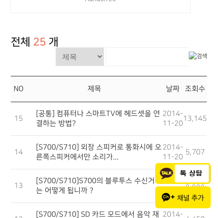
전체
25
개
NO
제목
날짜
조회수
[공통] 컴퓨터나 스마트TV에 헤드셋을 연
2014-
15
13,145
결하는 방법?
11-20
[S700/S710] 외장 스피커로 통화시에 오
2014-
14
5,707
른쪽스피커에서만 소리가...
11-20
[S700/S710]S700의 블루투스 수신거리
2014-
13
4,444
는 어떻게 됩니까 ?
11-20
[S700/S710] SD 카드 모드에서 음악 재
2014-