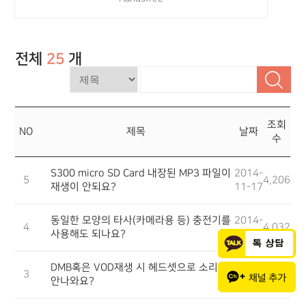
전체
25
개
조회
NO
제목
날짜
수
S300 micro SD Card 내장된 MP3 파일이
2014-
5
4,206
재생이 안되요?
11-17
동일한 모양의 타사(카메라용 등) 충전기를
2014-
4
4,032
사용해도 되나요?
11-17
DMB혹은 VOD재생 시 헤드셋으로 소리가
2014-
3
4,345
안나와요?
11-17